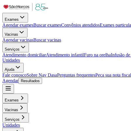
Exames
Agendar exames
Buscar exames
Convênios atendidos
Exames particula
Vacinas
Agendar vacinas
Buscar vacinas
Serviços
Atendimento domiciliar
Atendimento infantil
Furo na orelha
Infusão d
Unidades
Ajuda
Fale conosco
Sobre Nav Dasa
Perguntas frequentes
Peça sua nota fisca
Agendar
Resultados
Exames
Vacinas
Serviços
Unidades