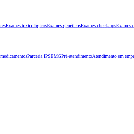
res
Exames toxicológicos
Exames genéticos
Exames check-ups
Exames d
e medicamentos
Parceria IPSEMG
Pré-atendimento
Atendimento em empr
l