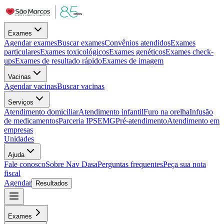
Exames
Agendar exames
Buscar exames
Convênios atendidos
Exames
particulares
Exames toxicológicos
Exames genéticos
Exames check-
ups
Exames de resultado rápido
Exames de imagem
Vacinas
Agendar vacinas
Buscar vacinas
Serviços
Atendimento domiciliar
Atendimento infantil
Furo na orelha
Infusão
de medicamentos
Parceria IPSEMG
Pré-atendimento
Atendimento em
empresas
Unidades
Ajuda
Fale conosco
Sobre Nav Dasa
Perguntas frequentes
Peça sua nota
fiscal
Agendar
Resultados
Exames