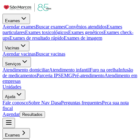
Exames
Agendar exames
Buscar exames
Convênios atendidos
Exames
particulares
Exames toxicológicos
Exames genéticos
Exames check-
ups
Exames de resultado rápido
Exames de imagem
Vacinas
Agendar vacinas
Buscar vacinas
Serviços
Atendimento domiciliar
Atendimento infantil
Furo na orelha
Infusão
de medicamentos
Parceria IPSEMG
Pré-atendimento
Atendimento em
empresas
Unidades
Ajuda
Fale conosco
Sobre Nav Dasa
Perguntas frequentes
Peça sua nota
fiscal
Agendar
Resultados
Exames