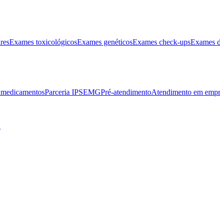
res
Exames toxicológicos
Exames genéticos
Exames check-ups
Exames d
e medicamentos
Parceria IPSEMG
Pré-atendimento
Atendimento em empr
l