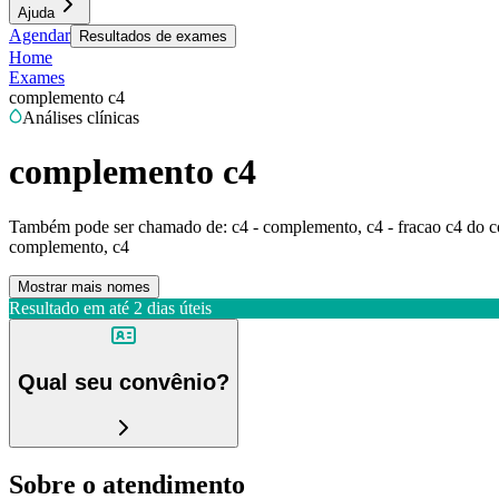
Ajuda
Agendar
Resultados de exames
Home
Exames
complemento c4
Análises clínicas
complemento c4
Também pode ser chamado de:
c4 - complemento, c4 - fracao c4 do
complemento, c4
Mostrar mais nomes
Resultado em até
2 dias úteis
Qual seu convênio?
Sobre o atendimento