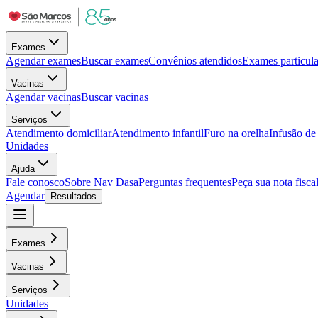
Exames
Agendar exames
Buscar exames
Convênios atendidos
Exames particula
Vacinas
Agendar vacinas
Buscar vacinas
Serviços
Atendimento domiciliar
Atendimento infantil
Furo na orelha
Infusão d
Unidades
Ajuda
Fale conosco
Sobre Nav Dasa
Perguntas frequentes
Peça sua nota fisca
Agendar
Resultados
Exames
Vacinas
Serviços
Unidades