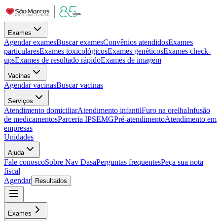
Exames
Agendar exames
Buscar exames
Convênios atendidos
Exames
particulares
Exames toxicológicos
Exames genéticos
Exames check-
ups
Exames de resultado rápido
Exames de imagem
Vacinas
Agendar vacinas
Buscar vacinas
Serviços
Atendimento domiciliar
Atendimento infantil
Furo na orelha
Infusão
de medicamentos
Parceria IPSEMG
Pré-atendimento
Atendimento em
empresas
Unidades
Ajuda
Fale conosco
Sobre Nav Dasa
Perguntas frequentes
Peça sua nota
fiscal
Agendar
Resultados
Exames