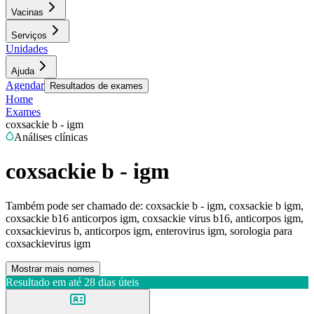
Vacinas
Serviços
Unidades
Ajuda
Agendar
Resultados de exames
Home
Exames
coxsackie b - igm
Análises clínicas
coxsackie b - igm
Também pode ser chamado de:
coxsackie b - igm, coxsackie b igm,
coxsackie b16 anticorpos igm, coxsackie virus b16, anticorpos igm,
coxsackievirus b, anticorpos igm, enterovirus igm, sorologia para
coxsackievirus igm
Mostrar mais nomes
Resultado em até
28 dias úteis