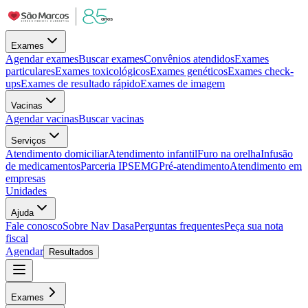
Exames
Agendar exames
Buscar exames
Convênios atendidos
Exames
particulares
Exames toxicológicos
Exames genéticos
Exames check-
ups
Exames de resultado rápido
Exames de imagem
Vacinas
Agendar vacinas
Buscar vacinas
Serviços
Atendimento domiciliar
Atendimento infantil
Furo na orelha
Infusão
de medicamentos
Parceria IPSEMG
Pré-atendimento
Atendimento em
empresas
Unidades
Ajuda
Fale conosco
Sobre Nav Dasa
Perguntas frequentes
Peça sua nota
fiscal
Agendar
Resultados
Exames