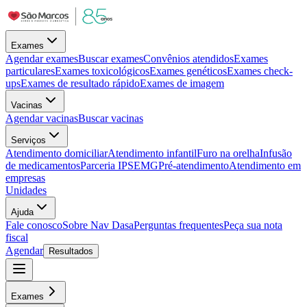
Exames
Agendar exames
Buscar exames
Convênios atendidos
Exames
particulares
Exames toxicológicos
Exames genéticos
Exames check-
ups
Exames de resultado rápido
Exames de imagem
Vacinas
Agendar vacinas
Buscar vacinas
Serviços
Atendimento domiciliar
Atendimento infantil
Furo na orelha
Infusão
de medicamentos
Parceria IPSEMG
Pré-atendimento
Atendimento em
empresas
Unidades
Ajuda
Fale conosco
Sobre Nav Dasa
Perguntas frequentes
Peça sua nota
fiscal
Agendar
Resultados
Exames