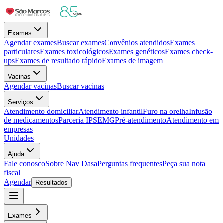
Exames
Agendar exames
Buscar exames
Convênios atendidos
Exames
particulares
Exames toxicológicos
Exames genéticos
Exames check-
ups
Exames de resultado rápido
Exames de imagem
Vacinas
Agendar vacinas
Buscar vacinas
Serviços
Atendimento domiciliar
Atendimento infantil
Furo na orelha
Infusão
de medicamentos
Parceria IPSEMG
Pré-atendimento
Atendimento em
empresas
Unidades
Ajuda
Fale conosco
Sobre Nav Dasa
Perguntas frequentes
Peça sua nota
fiscal
Agendar
Resultados
Exames