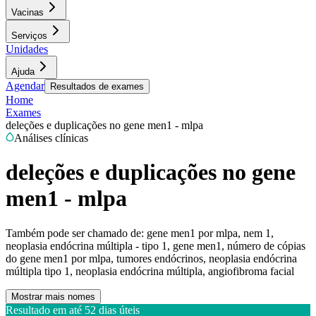
Vacinas
Serviços
Unidades
Ajuda
Agendar
Resultados de exames
Home
Exames
deleções e duplicações no gene men1 - mlpa
Análises clínicas
deleções e duplicações no gene
men1 - mlpa
Também pode ser chamado de:
gene men1 por mlpa, nem 1,
neoplasia endócrina múltipla - tipo 1, gene men1, número de cópias
do gene men1 por mlpa, tumores endócrinos, neoplasia endócrina
múltipla tipo 1, neoplasia endócrina múltipla, angiofibroma facial
Mostrar mais nomes
Resultado em até
52 dias úteis