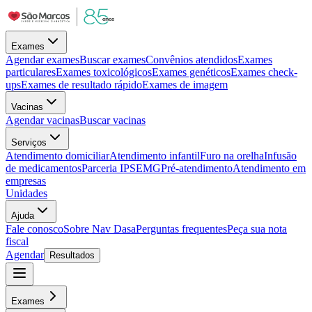
Exames
Agendar exames
Buscar exames
Convênios atendidos
Exames
particulares
Exames toxicológicos
Exames genéticos
Exames check-
ups
Exames de resultado rápido
Exames de imagem
Vacinas
Agendar vacinas
Buscar vacinas
Serviços
Atendimento domiciliar
Atendimento infantil
Furo na orelha
Infusão
de medicamentos
Parceria IPSEMG
Pré-atendimento
Atendimento em
empresas
Unidades
Ajuda
Fale conosco
Sobre Nav Dasa
Perguntas frequentes
Peça sua nota
fiscal
Agendar
Resultados
Exames