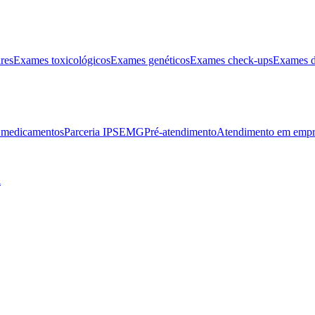
res
Exames toxicológicos
Exames genéticos
Exames check-ups
Exames d
e medicamentos
Parceria IPSEMG
Pré-atendimento
Atendimento em empr
l