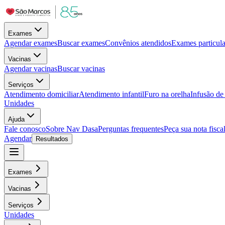
Exames
Agendar exames
Buscar exames
Convênios atendidos
Exames particula
Vacinas
Agendar vacinas
Buscar vacinas
Serviços
Atendimento domiciliar
Atendimento infantil
Furo na orelha
Infusão d
Unidades
Ajuda
Fale conosco
Sobre Nav Dasa
Perguntas frequentes
Peça sua nota fisca
Agendar
Resultados
Exames
Vacinas
Serviços
Unidades