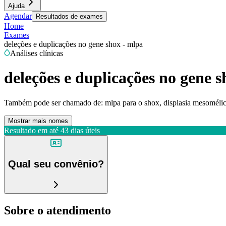
Ajuda
Agendar
Resultados de exames
Home
Exames
deleções e duplicações no gene shox - mlpa
Análises clínicas
deleções e duplicações no gene 
Também pode ser chamado de:
mlpa para o shox, displasia mesomélica
Mostrar mais nomes
Resultado em até
43 dias úteis
Qual seu convênio?
Sobre o atendimento