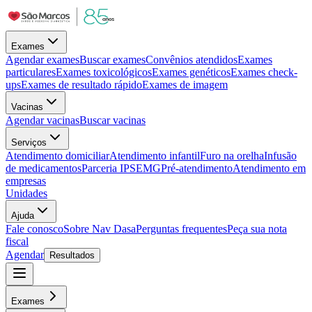
Exames
Agendar exames
Buscar exames
Convênios atendidos
Exames
particulares
Exames toxicológicos
Exames genéticos
Exames check-
ups
Exames de resultado rápido
Exames de imagem
Vacinas
Agendar vacinas
Buscar vacinas
Serviços
Atendimento domiciliar
Atendimento infantil
Furo na orelha
Infusão
de medicamentos
Parceria IPSEMG
Pré-atendimento
Atendimento em
empresas
Unidades
Ajuda
Fale conosco
Sobre Nav Dasa
Perguntas frequentes
Peça sua nota
fiscal
Agendar
Resultados
Exames