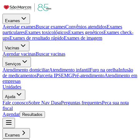
Exames
Agendar exames
Buscar exames
Convênios atendidos
Exames
particulares
Exames toxicológicos
Exames genéticos
Exames check-
ups
Exames de resultado rápido
Exames de imagem
Vacinas
Agendar vacinas
Buscar vacinas
Serviços
Atendimento domiciliar
Atendimento infantil
Furo na orelha
Infusão
de medicamentos
Parceria IPSEMG
Pré-atendimento
Atendimento em
empresas
Unidades
Ajuda
Fale conosco
Sobre Nav Dasa
Perguntas frequentes
Peça sua nota
fiscal
Agendar
Resultados
Exames