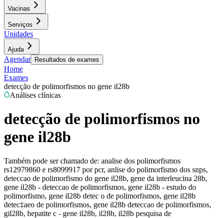
Vacinas
Serviços
Unidades
Ajuda
Agendar
Resultados de exames
Home
Exames
detecção de polimorfismos no gene il28b
Análises clínicas
detecção de polimorfismos no
gene il28b
Também pode ser chamado de:
analise dos polimorfismos
rs12979860 e rs8099917 por pcr, anlise do polimorfismo dos snps,
deteccao de polimorfismo do gene il28b, gene da interleucina 28b,
gene il28b - deteccao de polimorfismos, gene il28b - estudo do
polimorfismo, gene il28b detec o de polimorfismos, gene il28b
detec‡aeo de polimorfismos, gene il28b deteccao de polimorfismos,
gil28b, hepatite c - gene il28b, il28b, il28b pesquisa de