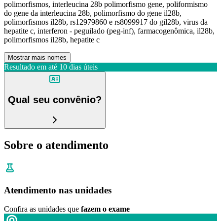
polimorfismos, interleucina 28b polimorfismo gene, poliformismo
do gene da interleucina 28b, polimorfismo do gene il28b,
polimorfismos il28b, rs12979860 e rs8099917 do gil28b, virus da
hepatite c, interferon - peguilado (peg-inf), farmacogenômica, il28b,
polimorfismos il28b, hepatite c
Mostrar mais nomes
Resultado em até
10 dias úteis
Qual seu convênio?
Sobre o atendimento
Atendimento nas unidades
Confira as unidades que
fazem o exame