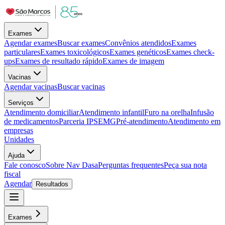
Exames
Agendar exames
Buscar exames
Convênios atendidos
Exames
particulares
Exames toxicológicos
Exames genéticos
Exames check-
ups
Exames de resultado rápido
Exames de imagem
Vacinas
Agendar vacinas
Buscar vacinas
Serviços
Atendimento domiciliar
Atendimento infantil
Furo na orelha
Infusão
de medicamentos
Parceria IPSEMG
Pré-atendimento
Atendimento em
empresas
Unidades
Ajuda
Fale conosco
Sobre Nav Dasa
Perguntas frequentes
Peça sua nota
fiscal
Agendar
Resultados
Exames