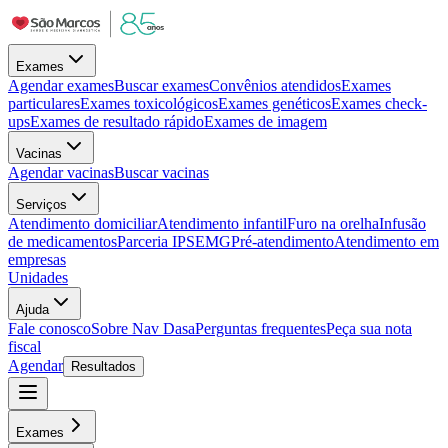
Exames
Agendar exames
Buscar exames
Convênios atendidos
Exames
particulares
Exames toxicológicos
Exames genéticos
Exames check-
ups
Exames de resultado rápido
Exames de imagem
Vacinas
Agendar vacinas
Buscar vacinas
Serviços
Atendimento domiciliar
Atendimento infantil
Furo na orelha
Infusão
de medicamentos
Parceria IPSEMG
Pré-atendimento
Atendimento em
empresas
Unidades
Ajuda
Fale conosco
Sobre Nav Dasa
Perguntas frequentes
Peça sua nota
fiscal
Agendar
Resultados
Exames