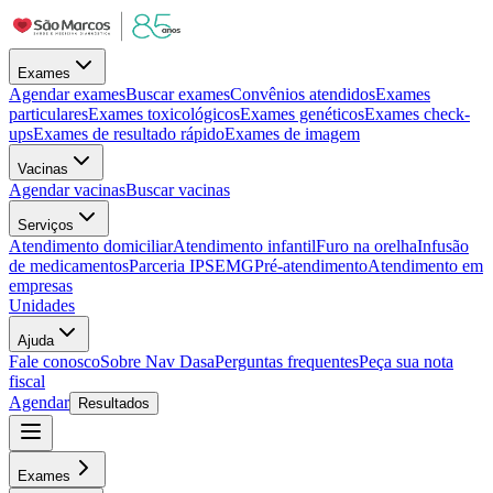
Exames
Agendar exames
Buscar exames
Convênios atendidos
Exames
particulares
Exames toxicológicos
Exames genéticos
Exames check-
ups
Exames de resultado rápido
Exames de imagem
Vacinas
Agendar vacinas
Buscar vacinas
Serviços
Atendimento domiciliar
Atendimento infantil
Furo na orelha
Infusão
de medicamentos
Parceria IPSEMG
Pré-atendimento
Atendimento em
empresas
Unidades
Ajuda
Fale conosco
Sobre Nav Dasa
Perguntas frequentes
Peça sua nota
fiscal
Agendar
Resultados
Exames