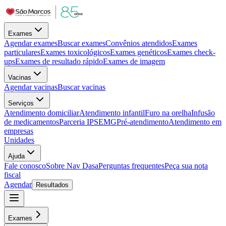
Exames
Agendar exames
Buscar exames
Convênios atendidos
Exames
particulares
Exames toxicológicos
Exames genéticos
Exames check-
ups
Exames de resultado rápido
Exames de imagem
Vacinas
Agendar vacinas
Buscar vacinas
Serviços
Atendimento domiciliar
Atendimento infantil
Furo na orelha
Infusão
de medicamentos
Parceria IPSEMG
Pré-atendimento
Atendimento em
empresas
Unidades
Ajuda
Fale conosco
Sobre Nav Dasa
Perguntas frequentes
Peça sua nota
fiscal
Agendar
Resultados
Exames