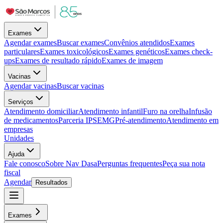
Exames
Agendar exames
Buscar exames
Convênios atendidos
Exames
particulares
Exames toxicológicos
Exames genéticos
Exames check-
ups
Exames de resultado rápido
Exames de imagem
Vacinas
Agendar vacinas
Buscar vacinas
Serviços
Atendimento domiciliar
Atendimento infantil
Furo na orelha
Infusão
de medicamentos
Parceria IPSEMG
Pré-atendimento
Atendimento em
empresas
Unidades
Ajuda
Fale conosco
Sobre Nav Dasa
Perguntas frequentes
Peça sua nota
fiscal
Agendar
Resultados
Exames