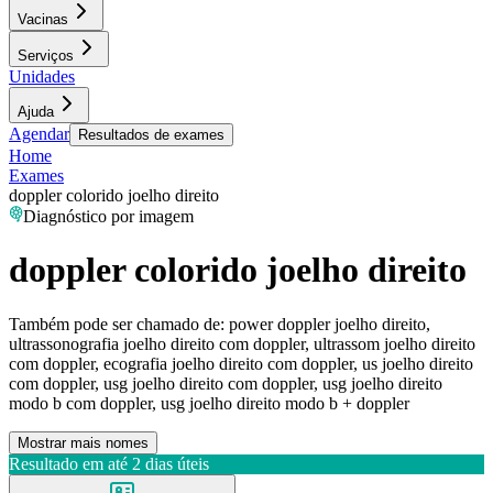
Vacinas
Serviços
Unidades
Ajuda
Agendar
Resultados de exames
Home
Exames
doppler colorido joelho direito
Diagnóstico por imagem
doppler colorido joelho direito
Também pode ser chamado de:
power doppler joelho direito,
ultrassonografia joelho direito com doppler, ultrassom joelho direito
com doppler, ecografia joelho direito com doppler, us joelho direito
com doppler, usg joelho direito com doppler, usg joelho direito
modo b com doppler, usg joelho direito modo b + doppler
Mostrar mais nomes
Resultado em até
2 dias úteis