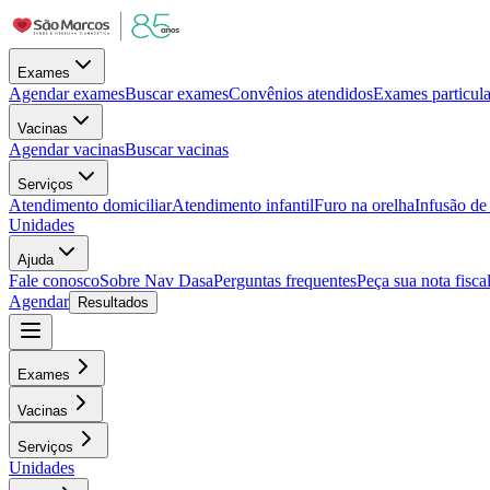
Exames
Agendar exames
Buscar exames
Convênios atendidos
Exames particula
Vacinas
Agendar vacinas
Buscar vacinas
Serviços
Atendimento domiciliar
Atendimento infantil
Furo na orelha
Infusão d
Unidades
Ajuda
Fale conosco
Sobre Nav Dasa
Perguntas frequentes
Peça sua nota fisca
Agendar
Resultados
Exames
Vacinas
Serviços
Unidades