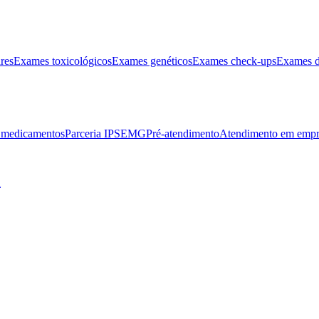
res
Exames toxicológicos
Exames genéticos
Exames check-ups
Exames d
e medicamentos
Parceria IPSEMG
Pré-atendimento
Atendimento em empr
l