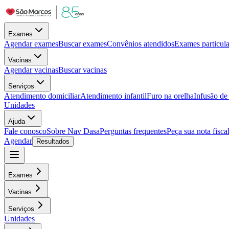
Exames
Agendar exames
Buscar exames
Convênios atendidos
Exames particula
Vacinas
Agendar vacinas
Buscar vacinas
Serviços
Atendimento domiciliar
Atendimento infantil
Furo na orelha
Infusão d
Unidades
Ajuda
Fale conosco
Sobre Nav Dasa
Perguntas frequentes
Peça sua nota fisca
Agendar
Resultados
Exames
Vacinas
Serviços
Unidades