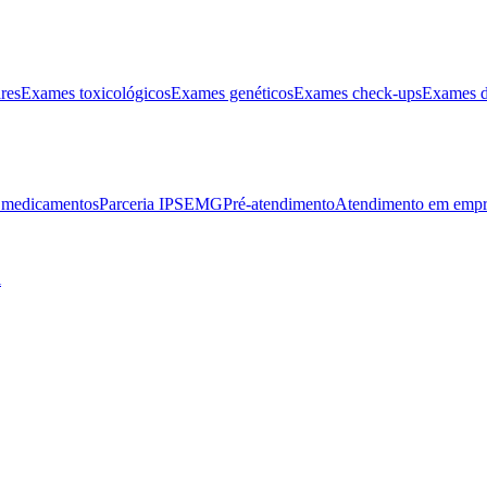
res
Exames toxicológicos
Exames genéticos
Exames check-ups
Exames d
e medicamentos
Parceria IPSEMG
Pré-atendimento
Atendimento em empr
l