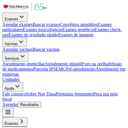
Exames
Agendar exames
Buscar exames
Convênios atendidos
Exames
particulares
Exames toxicológicos
Exames genéticos
Exames check-
ups
Exames de resultado rápido
Exames de imagem
Vacinas
Agendar vacinas
Buscar vacinas
Serviços
Atendimento domiciliar
Atendimento infantil
Furo na orelha
Infusão
de medicamentos
Parceria IPSEMG
Pré-atendimento
Atendimento em
empresas
Unidades
Ajuda
Fale conosco
Sobre Nav Dasa
Perguntas frequentes
Peça sua nota
fiscal
Agendar
Resultados
Exames