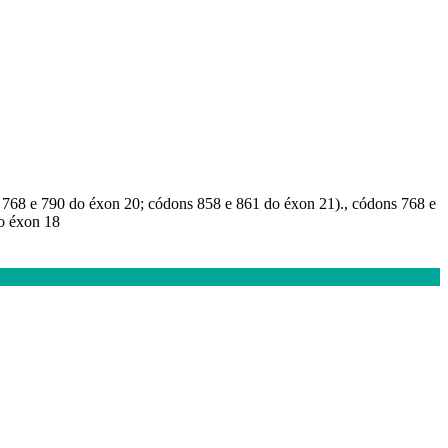
s 768 e 790 do éxon 20; códons 858 e 861 do éxon 21)., códons 768 e
do éxon 18