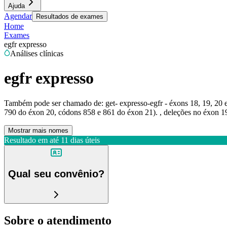
Ajuda
Agendar
Resultados de exames
Home
Exames
egfr expresso
Análises clínicas
egfr expresso
Também pode ser chamado de:
get- expresso-egfr - éxons 18, 19, 2
790 do éxon 20, códons 858 e 861 do éxon 21). , deleções no éxon 19
Mostrar mais nomes
Resultado em até
11 dias úteis
Qual seu convênio?
Sobre o atendimento