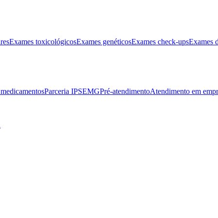
res
Exames toxicológicos
Exames genéticos
Exames check-ups
Exames d
e medicamentos
Parceria IPSEMG
Pré-atendimento
Atendimento em empr
l