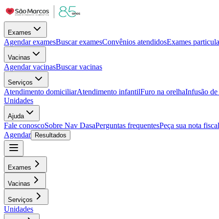
Exames
Agendar exames
Buscar exames
Convênios atendidos
Exames particula
Vacinas
Agendar vacinas
Buscar vacinas
Serviços
Atendimento domiciliar
Atendimento infantil
Furo na orelha
Infusão d
Unidades
Ajuda
Fale conosco
Sobre Nav Dasa
Perguntas frequentes
Peça sua nota fisca
Agendar
Resultados
Exames
Vacinas
Serviços
Unidades