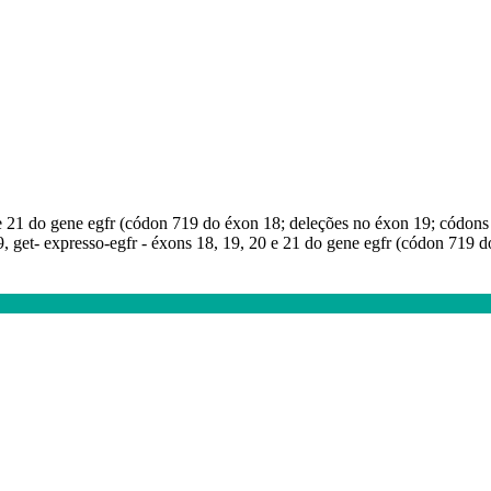
0 e 21 do gene egfr (códon 719 do éxon 18; deleções no éxon 19; códon
, get- expresso-egfr - éxons 18, 19, 20 e 21 do gene egfr (códon 719 