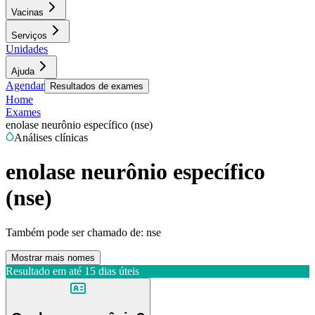
Vacinas
Serviços
Unidades
Ajuda
Agendar
Resultados de exames
Home
Exames
enolase neurônio específico (nse)
Análises clínicas
enolase neurônio específico
(nse)
Também pode ser chamado de:
nse
Mostrar mais nomes
Resultado em até
15 dias úteis