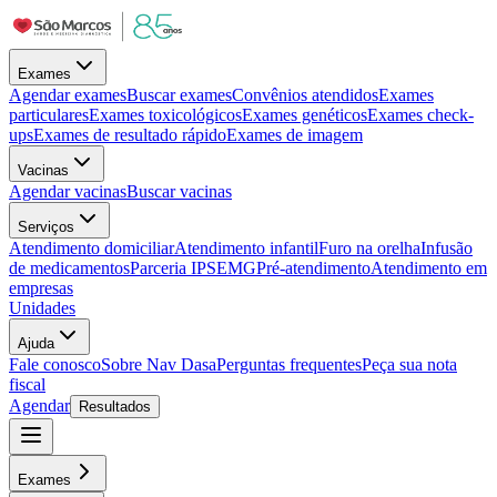
Exames
Agendar exames
Buscar exames
Convênios atendidos
Exames
particulares
Exames toxicológicos
Exames genéticos
Exames check-
ups
Exames de resultado rápido
Exames de imagem
Vacinas
Agendar vacinas
Buscar vacinas
Serviços
Atendimento domiciliar
Atendimento infantil
Furo na orelha
Infusão
de medicamentos
Parceria IPSEMG
Pré-atendimento
Atendimento em
empresas
Unidades
Ajuda
Fale conosco
Sobre Nav Dasa
Perguntas frequentes
Peça sua nota
fiscal
Agendar
Resultados
Exames