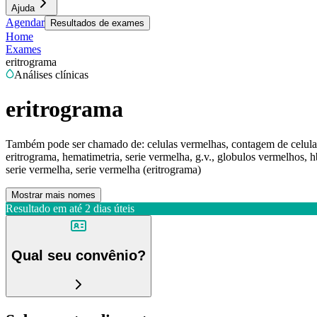
Ajuda
Agendar
Resultados de exames
Home
Exames
eritrograma
Análises clínicas
eritrograma
Também pode ser chamado de:
celulas vermelhas, contagem de celulas
eritrograma, hematimetria, serie vermelha, g.v., globulos vermelhos, hb
serie vermelha, serie vermelha (eritrograma)
Mostrar mais nomes
Resultado em até
2 dias úteis
Qual seu convênio?