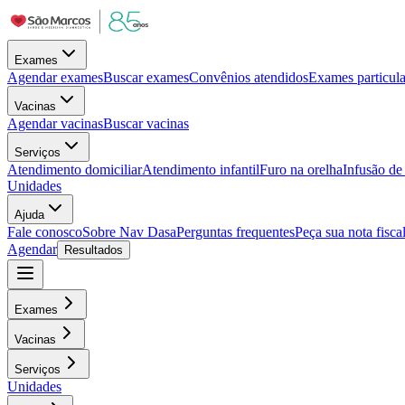
Exames
Agendar exames
Buscar exames
Convênios atendidos
Exames particula
Vacinas
Agendar vacinas
Buscar vacinas
Serviços
Atendimento domiciliar
Atendimento infantil
Furo na orelha
Infusão d
Unidades
Ajuda
Fale conosco
Sobre Nav Dasa
Perguntas frequentes
Peça sua nota fisca
Agendar
Resultados
Exames
Vacinas
Serviços
Unidades