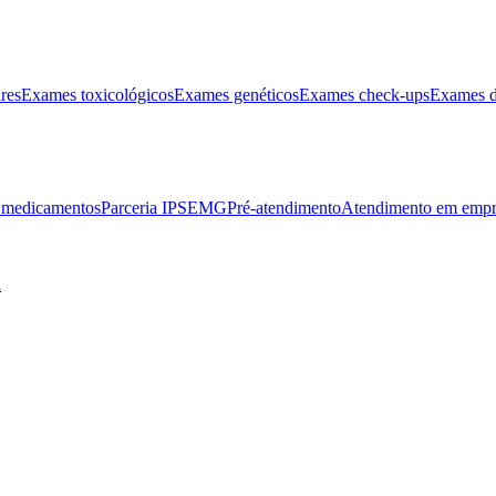
res
Exames toxicológicos
Exames genéticos
Exames check-ups
Exames d
e medicamentos
Parceria IPSEMG
Pré-atendimento
Atendimento em empr
l