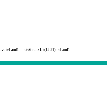
tativo tel-aml1 — etv6-runx1, t(12;21), tel-aml1