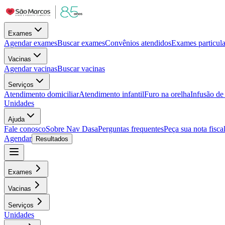
Exames
Agendar exames
Buscar exames
Convênios atendidos
Exames particula
Vacinas
Agendar vacinas
Buscar vacinas
Serviços
Atendimento domiciliar
Atendimento infantil
Furo na orelha
Infusão d
Unidades
Ajuda
Fale conosco
Sobre Nav Dasa
Perguntas frequentes
Peça sua nota fisca
Agendar
Resultados
Exames
Vacinas
Serviços
Unidades