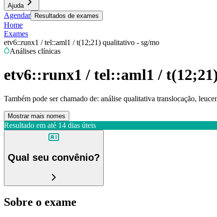
Ajuda
Agendar
Resultados de exames
Home
Exames
etv6::runx1 / tel::aml1 / t(12;21) qualitativo - sg/mo
Análises clínicas
etv6::runx1 / tel::aml1 / t(12;21
Também pode ser chamado de:
análise qualitativa translocação, leuce
Mostrar mais nomes
Resultado em até
14 dias úteis
Qual seu convênio?
Sobre o exame