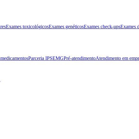
res
Exames toxicológicos
Exames genéticos
Exames check-ups
Exames d
e medicamentos
Parceria IPSEMG
Pré-atendimento
Atendimento em empr
l