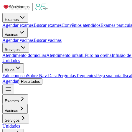
Exames
Agendar exames
Buscar exames
Convênios atendidos
Exames particula
Vacinas
Agendar vacinas
Buscar vacinas
Serviços
Atendimento domiciliar
Atendimento infantil
Furo na orelha
Infusão d
Unidades
Ajuda
Fale conosco
Sobre Nav Dasa
Perguntas frequentes
Peça sua nota fisca
Agendar
Resultados
Exames
Vacinas
Serviços
Unidades