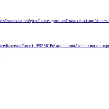
res
Exames toxicológicos
Exames genéticos
Exames check-ups
Exames d
e medicamentos
Parceria IPSEMG
Pré-atendimento
Atendimento em empr
l