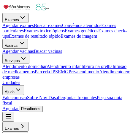
Exames
Agendar exames
Buscar exames
Convênios atendidos
Exames
particulares
Exames toxicológicos
Exames genéticos
Exames check-
ups
Exames de resultado rápido
Exames de imagem
Vacinas
Agendar vacinas
Buscar vacinas
Serviços
Atendimento domiciliar
Atendimento infantil
Furo na orelha
Infusão
de medicamentos
Parceria IPSEMG
Pré-atendimento
Atendimento em
empresas
Unidades
Ajuda
Fale conosco
Sobre Nav Dasa
Perguntas frequentes
Peça sua nota
fiscal
Agendar
Resultados
Exames