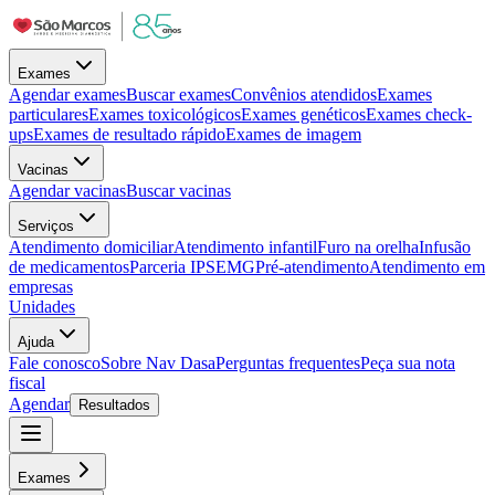
Exames
Agendar exames
Buscar exames
Convênios atendidos
Exames
particulares
Exames toxicológicos
Exames genéticos
Exames check-
ups
Exames de resultado rápido
Exames de imagem
Vacinas
Agendar vacinas
Buscar vacinas
Serviços
Atendimento domiciliar
Atendimento infantil
Furo na orelha
Infusão
de medicamentos
Parceria IPSEMG
Pré-atendimento
Atendimento em
empresas
Unidades
Ajuda
Fale conosco
Sobre Nav Dasa
Perguntas frequentes
Peça sua nota
fiscal
Agendar
Resultados
Exames