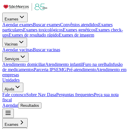
Exames
Agendar exames
Buscar exames
Convênios atendidos
Exames
particulares
Exames toxicológicos
Exames genéticos
Exames check-
ups
Exames de resultado rápido
Exames de imagem
Vacinas
Agendar vacinas
Buscar vacinas
Serviços
Atendimento domiciliar
Atendimento infantil
Furo na orelha
Infusão
de medicamentos
Parceria IPSEMG
Pré-atendimento
Atendimento em
empresas
Unidades
Ajuda
Fale conosco
Sobre Nav Dasa
Perguntas frequentes
Peça sua nota
fiscal
Agendar
Resultados
Exames