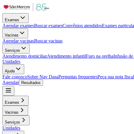
Exames
Agendar exames
Buscar exames
Convênios atendidos
Exames particula
Vacinas
Agendar vacinas
Buscar vacinas
Serviços
Atendimento domiciliar
Atendimento infantil
Furo na orelha
Infusão d
Unidades
Ajuda
Fale conosco
Sobre Nav Dasa
Perguntas frequentes
Peça sua nota fisca
Agendar
Resultados
Exames
Vacinas
Serviços
Unidades