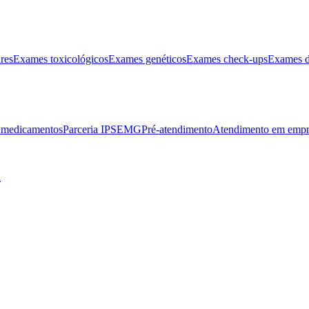
res
Exames toxicológicos
Exames genéticos
Exames check-ups
Exames d
e medicamentos
Parceria IPSEMG
Pré-atendimento
Atendimento em empr
l