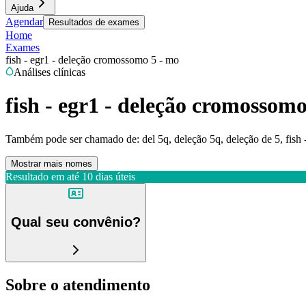
Ajuda
Agendar
Resultados de exames
Home
Exames
fish - egr1 - deleção cromossomo 5 - mo
Análises clínicas
fish - egr1 - deleção cromossomo
Também pode ser chamado de:
del 5q, deleção 5q, deleção de 5, fis
Mostrar mais nomes
Resultado em até
10 dias úteis
Qual seu convênio?
Sobre o atendimento