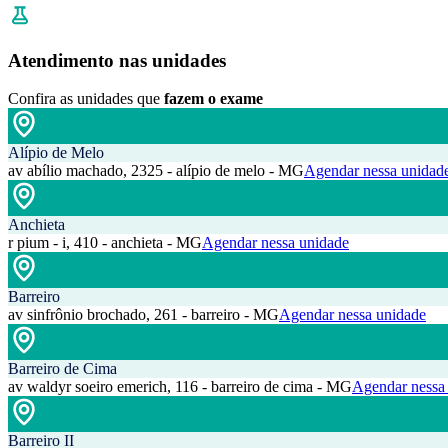
Atendimento nas unidades
Confira as unidades que
fazem o exame
Alípio de Melo
av abílio machado, 2325 - alípio de melo - MG
Agendar nessa unidad
Anchieta
r pium - i, 410 - anchieta - MG
Agendar nessa unidade
Barreiro
av sinfrônio brochado, 261 - barreiro - MG
Agendar nessa unidade
Barreiro de Cima
av waldyr soeiro emerich, 116 - barreiro de cima - MG
Agendar nessa
Barreiro II