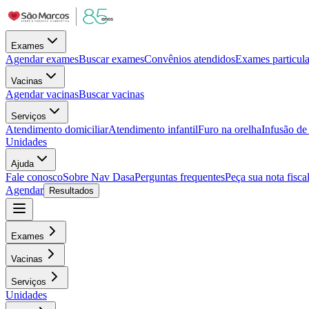
Exames
Agendar exames
Buscar exames
Convênios atendidos
Exames particula
Vacinas
Agendar vacinas
Buscar vacinas
Serviços
Atendimento domiciliar
Atendimento infantil
Furo na orelha
Infusão d
Unidades
Ajuda
Fale conosco
Sobre Nav Dasa
Perguntas frequentes
Peça sua nota fisca
Agendar
Resultados
Exames
Vacinas
Serviços
Unidades