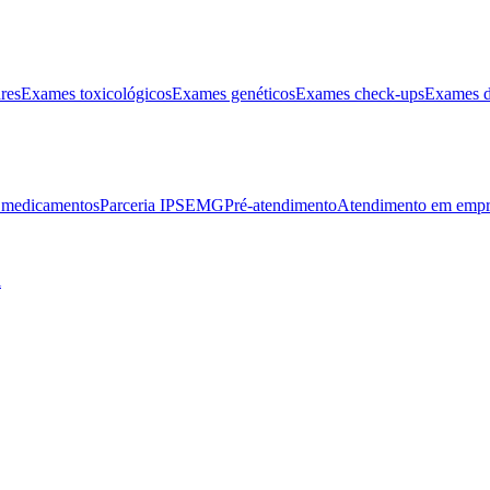
res
Exames toxicológicos
Exames genéticos
Exames check-ups
Exames d
e medicamentos
Parceria IPSEMG
Pré-atendimento
Atendimento em empr
l