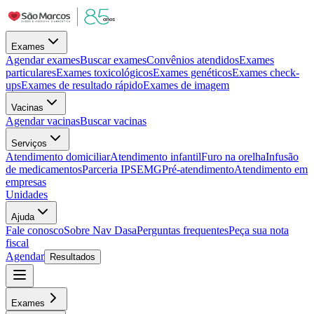
Exames
Agendar exames
Buscar exames
Convênios atendidos
Exames
particulares
Exames toxicológicos
Exames genéticos
Exames check-
ups
Exames de resultado rápido
Exames de imagem
Vacinas
Agendar vacinas
Buscar vacinas
Serviços
Atendimento domiciliar
Atendimento infantil
Furo na orelha
Infusão
de medicamentos
Parceria IPSEMG
Pré-atendimento
Atendimento em
empresas
Unidades
Ajuda
Fale conosco
Sobre Nav Dasa
Perguntas frequentes
Peça sua nota
fiscal
Agendar
Resultados
Exames