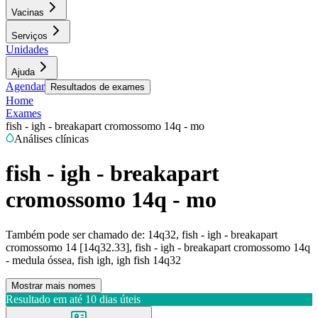
Vacinas
Serviços
Unidades
Ajuda
Agendar
Resultados de exames
Home
Exames
fish - igh - breakapart cromossomo 14q - mo
Análises clínicas
fish - igh - breakapart
cromossomo 14q - mo
Também pode ser chamado de:
14q32, fish - igh - breakapart
cromossomo 14 [14q32.33], fish - igh - breakapart cromossomo 14q
- medula óssea, fish igh, igh fish 14q32
Mostrar mais nomes
Resultado em até
10 dias úteis