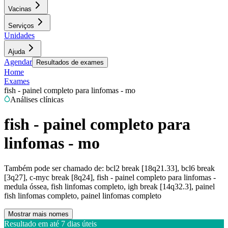
Vacinas
Serviços
Unidades
Ajuda
Agendar
Resultados de exames
Home
Exames
fish - painel completo para linfomas - mo
Análises clínicas
fish - painel completo para
linfomas - mo
Também pode ser chamado de:
bcl2 break [18q21.33], bcl6 break
[3q27], c-myc break [8q24], fish - painel completo para linfomas -
medula óssea, fish linfomas completo, igh break [14q32.3], painel
fish linfomas completo, painel linfomas completo
Mostrar mais nomes
Resultado em até
7 dias úteis