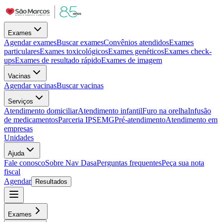
Exames
Agendar exames
Buscar exames
Convênios atendidos
Exames
particulares
Exames toxicológicos
Exames genéticos
Exames check-
ups
Exames de resultado rápido
Exames de imagem
Vacinas
Agendar vacinas
Buscar vacinas
Serviços
Atendimento domiciliar
Atendimento infantil
Furo na orelha
Infusão
de medicamentos
Parceria IPSEMG
Pré-atendimento
Atendimento em
empresas
Unidades
Ajuda
Fale conosco
Sobre Nav Dasa
Perguntas frequentes
Peça sua nota
fiscal
Agendar
Resultados
Exames