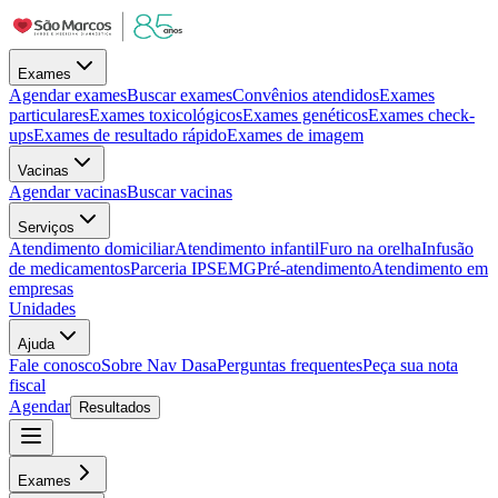
Exames
Agendar exames
Buscar exames
Convênios atendidos
Exames
particulares
Exames toxicológicos
Exames genéticos
Exames check-
ups
Exames de resultado rápido
Exames de imagem
Vacinas
Agendar vacinas
Buscar vacinas
Serviços
Atendimento domiciliar
Atendimento infantil
Furo na orelha
Infusão
de medicamentos
Parceria IPSEMG
Pré-atendimento
Atendimento em
empresas
Unidades
Ajuda
Fale conosco
Sobre Nav Dasa
Perguntas frequentes
Peça sua nota
fiscal
Agendar
Resultados
Exames