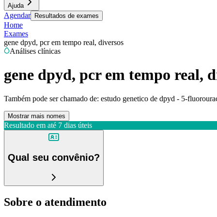
Ajuda
Agendar
Resultados de exames
Home
Exames
gene dpyd, pcr em tempo real, diversos
Análises clínicas
gene dpyd, pcr em tempo real, d
Também pode ser chamado de:
estudo genetico de dpyd - 5-fluorourac
Mostrar mais nomes
Resultado em até
7 dias úteis
Qual seu convênio?
Sobre o atendimento