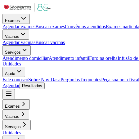
Exames
Agendar exames
Buscar exames
Convênios atendidos
Exames particula
Vacinas
Agendar vacinas
Buscar vacinas
Serviços
Atendimento domiciliar
Atendimento infantil
Furo na orelha
Infusão d
Unidades
Ajuda
Fale conosco
Sobre Nav Dasa
Perguntas frequentes
Peça sua nota fisca
Agendar
Resultados
Exames
Vacinas
Serviços
Unidades