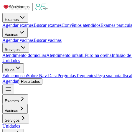
Exames
Agendar exames
Buscar exames
Convênios atendidos
Exames particula
Vacinas
Agendar vacinas
Buscar vacinas
Serviços
Atendimento domiciliar
Atendimento infantil
Furo na orelha
Infusão d
Unidades
Ajuda
Fale conosco
Sobre Nav Dasa
Perguntas frequentes
Peça sua nota fisca
Agendar
Resultados
Exames
Vacinas
Serviços
Unidades