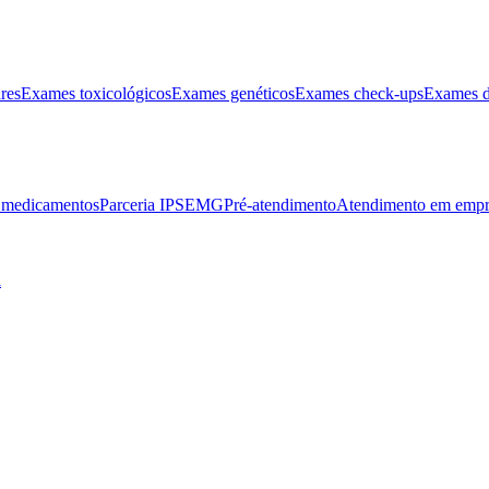
res
Exames toxicológicos
Exames genéticos
Exames check-ups
Exames d
e medicamentos
Parceria IPSEMG
Pré-atendimento
Atendimento em empr
l