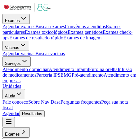
Exames
Agendar exames
Buscar exames
Convênios atendidos
Exames
particulares
Exames toxicológicos
Exames genéticos
Exames check-
ups
Exames de resultado rápido
Exames de imagem
Vacinas
Agendar vacinas
Buscar vacinas
Serviços
Atendimento domiciliar
Atendimento infantil
Furo na orelha
Infusão
de medicamentos
Parceria IPSEMG
Pré-atendimento
Atendimento em
empresas
Unidades
Ajuda
Fale conosco
Sobre Nav Dasa
Perguntas frequentes
Peça sua nota
fiscal
Agendar
Resultados
Exames