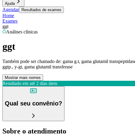
Ajuda
Agendar
Resultados de exames
Home
Exames
ggt
Análises clínicas
ggt
Também pode ser chamado de:
gama g.t, gama glutamil transpeptidas
ggtp., y-gt, gama glutamil transferase
Mostrar mais nomes
Resultado em até
2 dias úteis
Qual seu convênio?
Sobre o atendimento