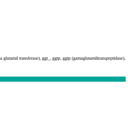
 glutamil transferase), ggt_, ggtp, ggtp (gamaglutamiltranspeptidase),