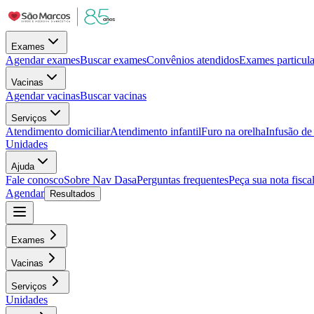
Exames
Agendar exames
Buscar exames
Convênios atendidos
Exames particula
Vacinas
Agendar vacinas
Buscar vacinas
Serviços
Atendimento domiciliar
Atendimento infantil
Furo na orelha
Infusão d
Unidades
Ajuda
Fale conosco
Sobre Nav Dasa
Perguntas frequentes
Peça sua nota fisca
Agendar
Resultados
Exames
Vacinas
Serviços
Unidades