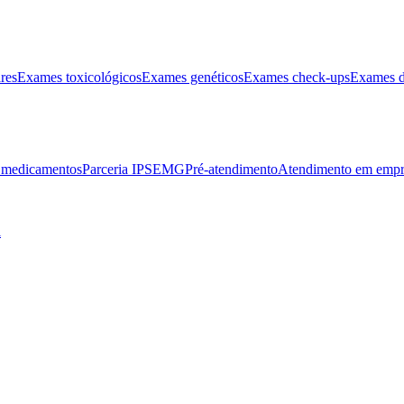
res
Exames toxicológicos
Exames genéticos
Exames check-ups
Exames d
e medicamentos
Parceria IPSEMG
Pré-atendimento
Atendimento em empr
l