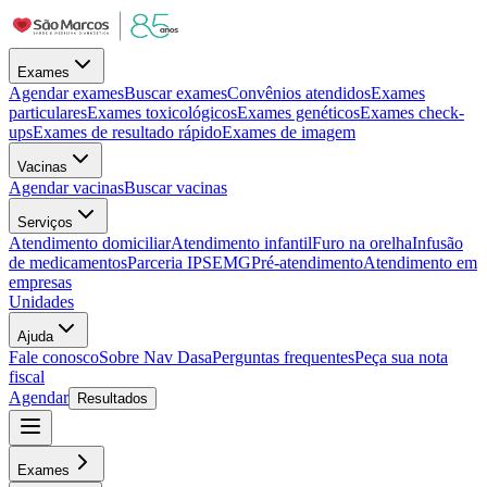
Exames
Agendar exames
Buscar exames
Convênios atendidos
Exames
particulares
Exames toxicológicos
Exames genéticos
Exames check-
ups
Exames de resultado rápido
Exames de imagem
Vacinas
Agendar vacinas
Buscar vacinas
Serviços
Atendimento domiciliar
Atendimento infantil
Furo na orelha
Infusão
de medicamentos
Parceria IPSEMG
Pré-atendimento
Atendimento em
empresas
Unidades
Ajuda
Fale conosco
Sobre Nav Dasa
Perguntas frequentes
Peça sua nota
fiscal
Agendar
Resultados
Exames