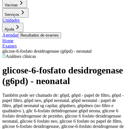
Vacinas
Serviços
Unidades
Ajuda
Agendar
Resultados de exames
Home
Exames
glicose-6-fosfato desidrogenase (g6pd) - neonatal
Análises clínicas
glicose-6-fosfato desidrogenase
(g6pd) - neonatal
Também pode ser chamado de:
g6pd, g6pd - papel de filtro, g6pd -
papel filtro, g6pd neo, g6pd neonatal, g6pd neonatal - papel de
filtro, g6pd neonatal sg capilar, g6pdneo, g6pdneo (no filtro e
qualitativo ), glic 6-fosfato dehidrogenase g6pd neona, glicose 6
fosfato desidrogenase de pezinho, glicose 6 fosfato desidrogenase
neonatal, glicose 6 fosfato neo, glicose 6 fosfato no papel de filtro,
glicose 6-fosfato desidrogenase, glicose-6-fosfato desidrogenase de