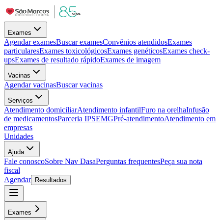
Exames
Agendar exames
Buscar exames
Convênios atendidos
Exames
particulares
Exames toxicológicos
Exames genéticos
Exames check-
ups
Exames de resultado rápido
Exames de imagem
Vacinas
Agendar vacinas
Buscar vacinas
Serviços
Atendimento domiciliar
Atendimento infantil
Furo na orelha
Infusão
de medicamentos
Parceria IPSEMG
Pré-atendimento
Atendimento em
empresas
Unidades
Ajuda
Fale conosco
Sobre Nav Dasa
Perguntas frequentes
Peça sua nota
fiscal
Agendar
Resultados
Exames