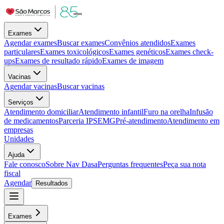
Exames
Agendar exames
Buscar exames
Convênios atendidos
Exames
particulares
Exames toxicológicos
Exames genéticos
Exames check-
ups
Exames de resultado rápido
Exames de imagem
Vacinas
Agendar vacinas
Buscar vacinas
Serviços
Atendimento domiciliar
Atendimento infantil
Furo na orelha
Infusão
de medicamentos
Parceria IPSEMG
Pré-atendimento
Atendimento em
empresas
Unidades
Ajuda
Fale conosco
Sobre Nav Dasa
Perguntas frequentes
Peça sua nota
fiscal
Agendar
Resultados
Exames