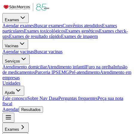
Exames
Agendar exames
Buscar exames
Convênios atendidos
Exames
particulares
Exames toxicológicos
Exames genéticos
Exames check-
ups
Exames de resultado rápido
Exames de imagem
Vacinas
Agendar vacinas
Buscar vacinas
Serviços
Atendimento domiciliar
Atendimento infantil
Furo na orelha
Infusão
de medicamentos
Parceria IPSEMG
Pré-atendimento
Atendimento em
empresas
Unidades
Ajuda
Fale conosco
Sobre Nav Dasa
Perguntas frequentes
Peça sua nota
fiscal
Agendar
Resultados
Exames