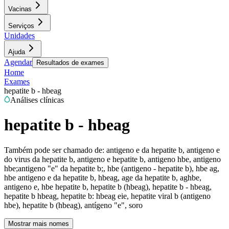
Vacinas
Serviços
Unidades
Ajuda
Agendar
Resultados de exames
Home
Exames
hepatite b - hbeag
Análises clínicas
hepatite b - hbeag
Também pode ser chamado de:
antigeno e da hepatite b, antigeno e
do virus da hepatite b, antigeno e hepatite b, antigeno hbe, antigeno
hbe;antigeno "e" da hepatite b;, hbe (antigeno - hepatite b), hbe ag,
hbe antigeno e da hepatite b, hbeag, age da hepatite b, aghbe,
antigeno e, hbe hepatite b, hepatite b (hbeag), hepatite b - hbeag,
hepatite b hbeag, hepatite b: hbeag eie, hepatite viral b (antigeno
hbe), hepatite b (hbeag), antígeno "e", soro
Mostrar mais nomes