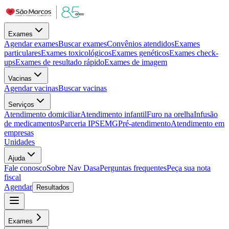
Exames
Agendar exames
Buscar exames
Convênios atendidos
Exames
particulares
Exames toxicológicos
Exames genéticos
Exames check-
ups
Exames de resultado rápido
Exames de imagem
Vacinas
Agendar vacinas
Buscar vacinas
Serviços
Atendimento domiciliar
Atendimento infantil
Furo na orelha
Infusão
de medicamentos
Parceria IPSEMG
Pré-atendimento
Atendimento em
empresas
Unidades
Ajuda
Fale conosco
Sobre Nav Dasa
Perguntas frequentes
Peça sua nota
fiscal
Agendar
Resultados
Exames