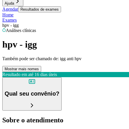
Ajuda
Agendar
Resultados de exames
Home
Exames
hpv - igg
Análises clínicas
hpv - igg
Também pode ser chamado de:
igg anti hpv
Mostrar mais nomes
Resultado em até
16 dias úteis
Qual seu convênio?
Sobre o atendimento