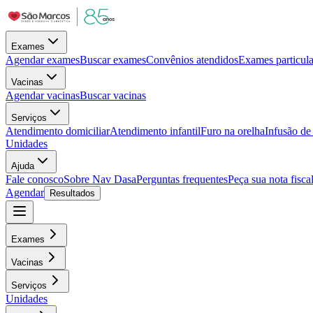
Exames
Agendar exames
Buscar exames
Convênios atendidos
Exames particula
Vacinas
Agendar vacinas
Buscar vacinas
Serviços
Atendimento domiciliar
Atendimento infantil
Furo na orelha
Infusão d
Unidades
Ajuda
Fale conosco
Sobre Nav Dasa
Perguntas frequentes
Peça sua nota fisca
Agendar
Resultados
Exames
Vacinas
Serviços
Unidades