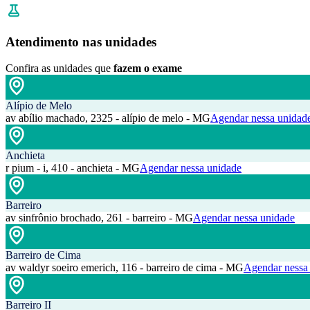
Atendimento nas unidades
Confira as unidades que
fazem o exame
Alípio de Melo
av abílio machado, 2325 - alípio de melo - MG
Agendar nessa unidad
Anchieta
r pium - i, 410 - anchieta - MG
Agendar nessa unidade
Barreiro
av sinfrônio brochado, 261 - barreiro - MG
Agendar nessa unidade
Barreiro de Cima
av waldyr soeiro emerich, 116 - barreiro de cima - MG
Agendar nessa
Barreiro II