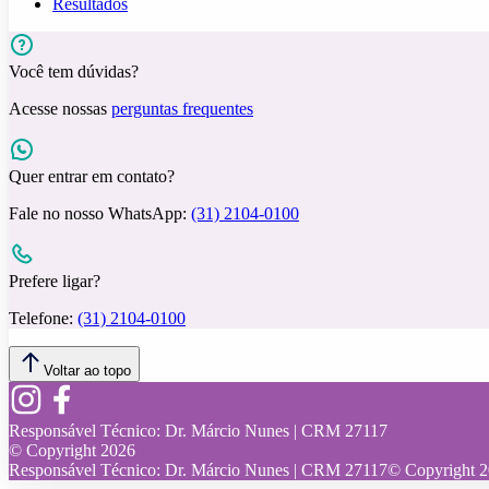
Resultados
Você tem dúvidas?
Acesse nossas
perguntas frequentes
Quer entrar em contato?
Fale no nosso WhatsApp:
(31) 2104-0100
Prefere ligar?
Telefone:
(31) 2104-0100
Voltar ao topo
Responsável Técnico:
Dr. Márcio Nunes | CRM 27117
© Copyright
2026
Responsável Técnico:
Dr. Márcio Nunes | CRM 27117
© Copyright
2