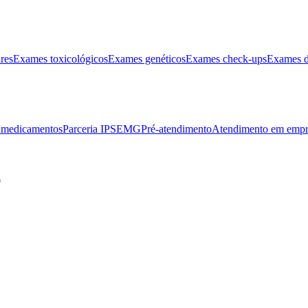
res
Exames toxicológicos
Exames genéticos
Exames check-ups
Exames d
e medicamentos
Parceria IPSEMG
Pré-atendimento
Atendimento em empr
l