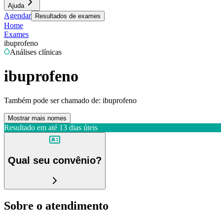
Ajuda
Agendar
Resultados de exames
Home
Exames
ibuprofeno
Análises clínicas
ibuprofeno
Também pode ser chamado de:
ibuprofeno
Mostrar mais nomes
Resultado em até
13 dias úteis
Qual seu convênio?
Sobre o atendimento