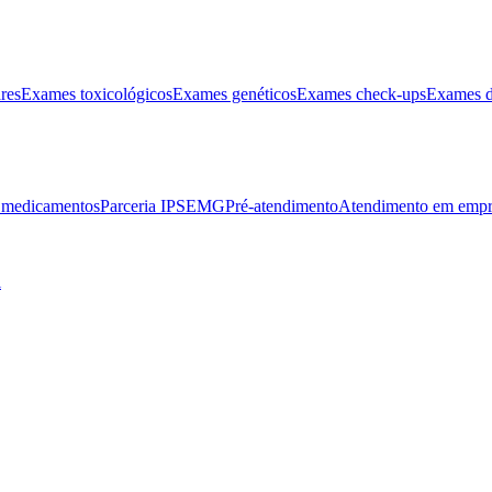
res
Exames toxicológicos
Exames genéticos
Exames check-ups
Exames d
e medicamentos
Parceria IPSEMG
Pré-atendimento
Atendimento em empr
l