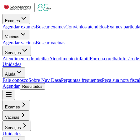
Exames
Agendar exames
Buscar exames
Convênios atendidos
Exames particula
Vacinas
Agendar vacinas
Buscar vacinas
Serviços
Atendimento domiciliar
Atendimento infantil
Furo na orelha
Infusão d
Unidades
Ajuda
Fale conosco
Sobre Nav Dasa
Perguntas frequentes
Peça sua nota fisca
Agendar
Resultados
Exames
Vacinas
Serviços
Unidades