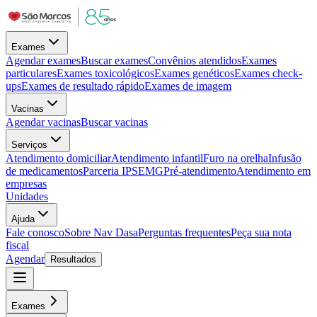
Exames
Agendar exames
Buscar exames
Convênios atendidos
Exames
particulares
Exames toxicológicos
Exames genéticos
Exames check-
ups
Exames de resultado rápido
Exames de imagem
Vacinas
Agendar vacinas
Buscar vacinas
Serviços
Atendimento domiciliar
Atendimento infantil
Furo na orelha
Infusão
de medicamentos
Parceria IPSEMG
Pré-atendimento
Atendimento em
empresas
Unidades
Ajuda
Fale conosco
Sobre Nav Dasa
Perguntas frequentes
Peça sua nota
fiscal
Agendar
Resultados
Exames