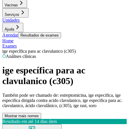
Vacinas
Serviços
Unidades
Ajuda
Agendar
Resultados de exames
Home
Exames
ige específica para ac clavulanico (c305)
Análises clínicas
ige específica para ac
clavulanico (c305)
Também pode ser chamado de:
estreptomicina, ige especifica, ige
especifica dirigida contra acido clavulanico, ige especifica para ac.
clavulanico, ácido clavulânico, (c305), ige rast, soro
Mostrar mais nomes
Resultado em até
14 dias úteis