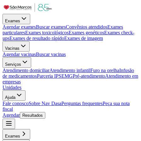
Exames
Agendar exames
Buscar exames
Convênios atendidos
Exames
particulares
Exames toxicológicos
Exames genéticos
Exames check-
ups
Exames de resultado rápido
Exames de imagem
Vacinas
Agendar vacinas
Buscar vacinas
Serviços
Atendimento domiciliar
Atendimento infantil
Furo na orelha
Infusão
de medicamentos
Parceria IPSEMG
Pré-atendimento
Atendimento em
empresas
Unidades
Ajuda
Fale conosco
Sobre Nav Dasa
Perguntas frequentes
Peça sua nota
fiscal
Agendar
Resultados
Exames