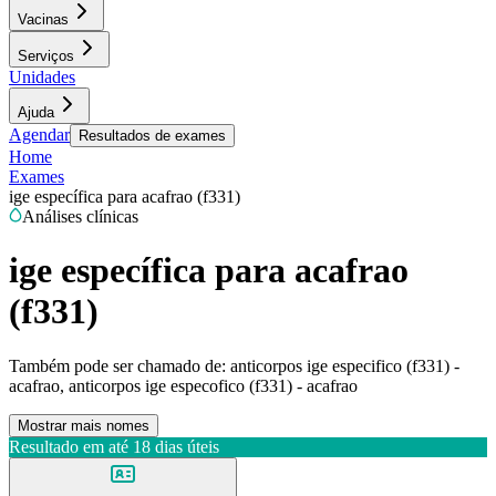
Vacinas
Serviços
Unidades
Ajuda
Agendar
Resultados de exames
Home
Exames
ige específica para acafrao (f331)
Análises clínicas
ige específica para acafrao
(f331)
Também pode ser chamado de:
anticorpos ige especifico (f331) -
acafrao, anticorpos ige especofico (f331) - acafrao
Mostrar mais nomes
Resultado em até
18 dias úteis