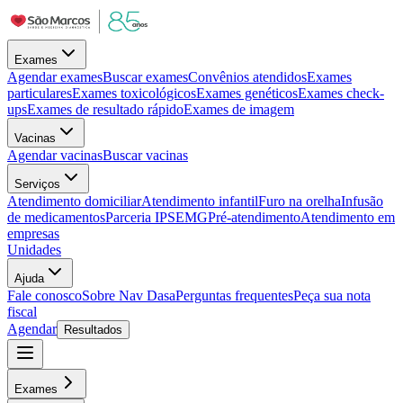
Exames
Agendar exames
Buscar exames
Convênios atendidos
Exames
particulares
Exames toxicológicos
Exames genéticos
Exames check-
ups
Exames de resultado rápido
Exames de imagem
Vacinas
Agendar vacinas
Buscar vacinas
Serviços
Atendimento domiciliar
Atendimento infantil
Furo na orelha
Infusão
de medicamentos
Parceria IPSEMG
Pré-atendimento
Atendimento em
empresas
Unidades
Ajuda
Fale conosco
Sobre Nav Dasa
Perguntas frequentes
Peça sua nota
fiscal
Agendar
Resultados
Exames