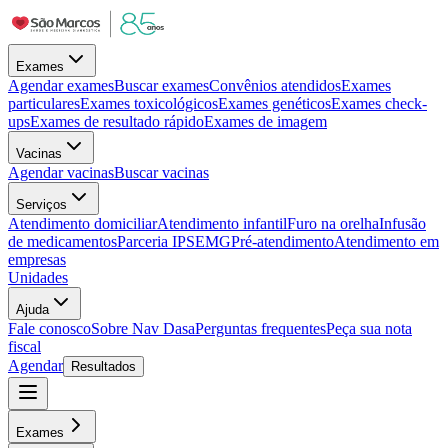
Exames
Agendar exames
Buscar exames
Convênios atendidos
Exames
particulares
Exames toxicológicos
Exames genéticos
Exames check-
ups
Exames de resultado rápido
Exames de imagem
Vacinas
Agendar vacinas
Buscar vacinas
Serviços
Atendimento domiciliar
Atendimento infantil
Furo na orelha
Infusão
de medicamentos
Parceria IPSEMG
Pré-atendimento
Atendimento em
empresas
Unidades
Ajuda
Fale conosco
Sobre Nav Dasa
Perguntas frequentes
Peça sua nota
fiscal
Agendar
Resultados
Exames