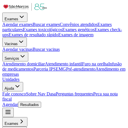
Exames
Agendar exames
Buscar exames
Convênios atendidos
Exames
particulares
Exames toxicológicos
Exames genéticos
Exames check-
ups
Exames de resultado rápido
Exames de imagem
Vacinas
Agendar vacinas
Buscar vacinas
Serviços
Atendimento domiciliar
Atendimento infantil
Furo na orelha
Infusão
de medicamentos
Parceria IPSEMG
Pré-atendimento
Atendimento em
empresas
Unidades
Ajuda
Fale conosco
Sobre Nav Dasa
Perguntas frequentes
Peça sua nota
fiscal
Agendar
Resultados
Exames