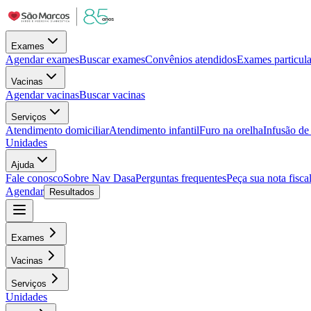
Exames
Agendar exames
Buscar exames
Convênios atendidos
Exames particula
Vacinas
Agendar vacinas
Buscar vacinas
Serviços
Atendimento domiciliar
Atendimento infantil
Furo na orelha
Infusão d
Unidades
Ajuda
Fale conosco
Sobre Nav Dasa
Perguntas frequentes
Peça sua nota fisca
Agendar
Resultados
Exames
Vacinas
Serviços
Unidades