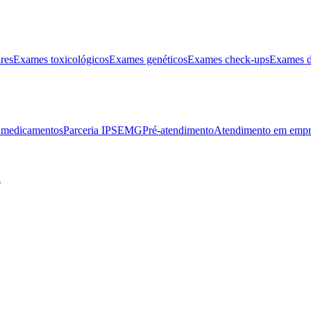
res
Exames toxicológicos
Exames genéticos
Exames check-ups
Exames d
e medicamentos
Parceria IPSEMG
Pré-atendimento
Atendimento em empr
l